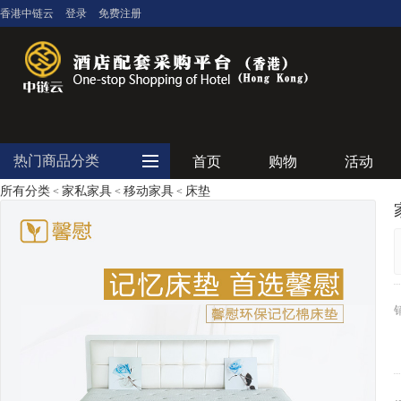
香港中链云
登录
免费注册
热门商品分类
首页
购物
活动
所有分类
家私家具
移动家具
床垫
<
<
<
大堂用品
客房用品
餐饮用品
纺织布草
清洁设备
食品饮料
电器设备