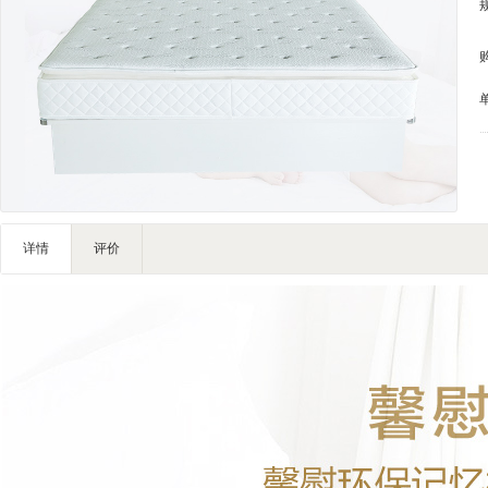
IT/智能
灯饰照明
家私家具
基础建材
装饰配饰
户外营地
礼品团购
详情
评价