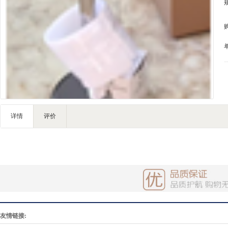
IT/智能
灯饰照明
家私家具
基础建材
装饰配饰
户外营地
礼品团购
详情
评价
友情链接: