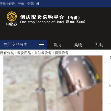
香港中链云
登录
免费注册
热门商品分类
首页
购物
活动
所有分类
餐饮用品
自助餐设备
保温设备
<
<
<
大堂用品
客房用品
餐饮用品
纺织布草
清洁设备
食品饮料
电器设备