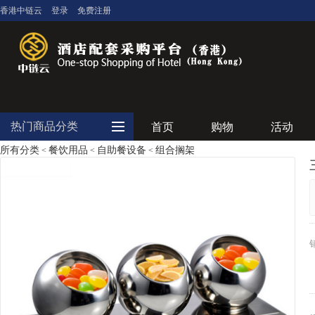
香港中链云
登录
免费注册
热门商品分类
首页
购物
活动
所有分类
餐饮用品
自助餐设备
组合搁架
<
<
<
大堂用品
客房用品
餐饮用品
纺织布草
清洁设备
食品饮料
电器设备