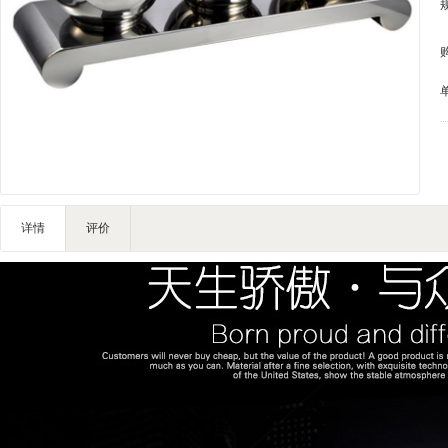
IT/智能
灯饰照明
家私家具
基础建材
装饰配饰
户外营地
礼品团购
详情
评价