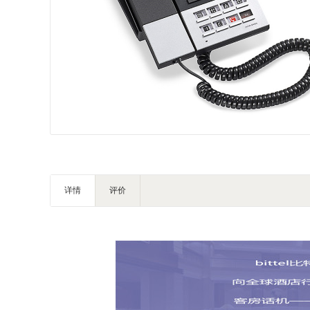
IT/智能
灯饰照明
家私家具
基础建材
装饰配饰
户外营地
礼品团购
详情
评价