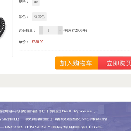
规格：
no
颜色：
银黑色
购买数量：
-
+
件(库存2000件)
单价：
¥388.00