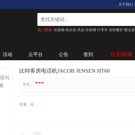
关于我们
热门搜索:
垃圾桶
电水壶
床品
垃圾桶
行李车
自助餐炉
吸尘器
红包商城
活动
云平台
公告
签到
比特客房电话机JACOB JENSEN HT60
***
售价：
销量：
0