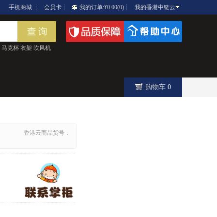
┊
手机商城
┊
会员卡
┊
我的订单:¥0.00(0)
┊
我的香港中链云
马克杯
衣架
吹风机
购物车
0
香港云商品货号：