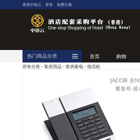
香港中链云
登录
免费注册
热门商品分类
首页
购物
所有分类
客房用品
客房家电
电话机
<
<
<
大堂用品
客房用品
餐饮用品
纺织布草
清洁设备
食品饮料
电器设备